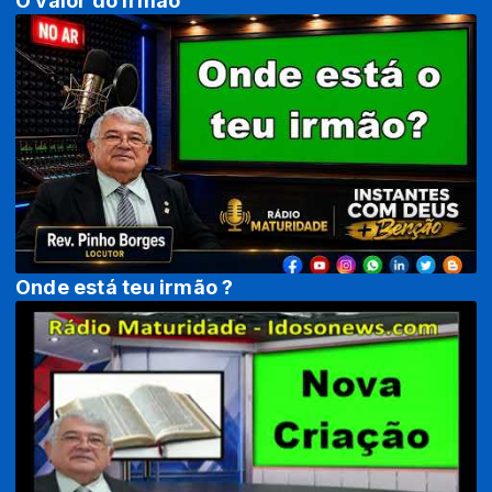
O valor do irmão
Onde está teu irmão ?