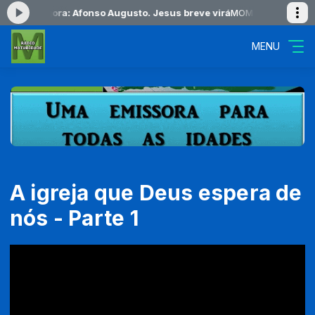
ando agora: Afonso Augusto. Jesus breve virá
MOMENTOS DE PAZ das
MENU
A igreja que Deus espera de
nós - Parte 1