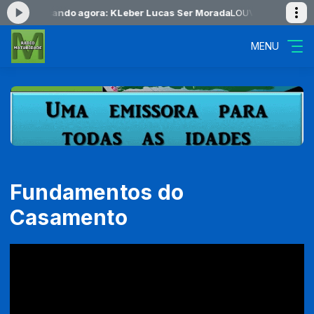
:00 -
Tocando agora: KLeber Lucas Ser Morada
LOUVORES DO AMANHE
MENU
Fundamentos do
Casamento