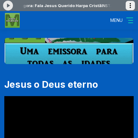
ocando agora: Fala Jesus Querido Harpa Cristã
INSTANTES COM DEUS 
MENU
Jesus o Deus eterno