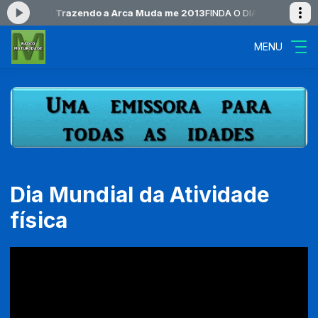
o agora: Trazendo a Arca Muda me 2013
FINDA O DIA das 22:00 às 2
MENU
Dia Mundial da Atividade
física