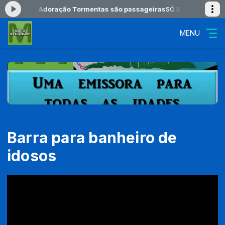
o agora: Adoração Tormentas são passageiras
SÓ SUCESSOS das 08:
MENU
Barra para banheiro de
idosos