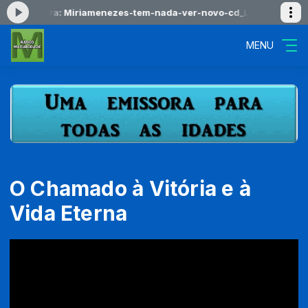
ndo agora: Miriamenezes-tem-nada-ver-novo-cd_
LOUVOR NORDESTI
MENU
O Chamado à Vitória e à
Vida Eterna