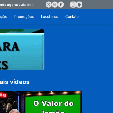
agora: Luiz de Carvalho Nome Precioso
ação
Promoções
Locutores
Contato
ais vídeos