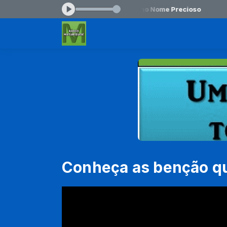
19:00 -
Tocando agora: Luiz de Carvalho Nome Precioso
Conheça as benção q