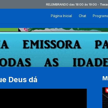
RELEMBRANDO das 18:00 às 19:00 -
Tocando 
Página Inicial
Chat
Program
M
ue Deus dá