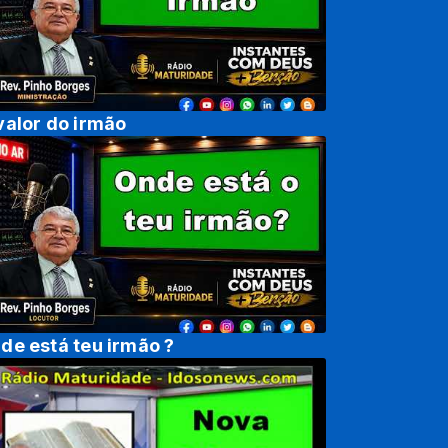
valor do irmão
de está teu irmão ?