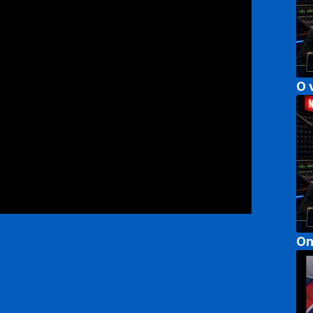
O 
On