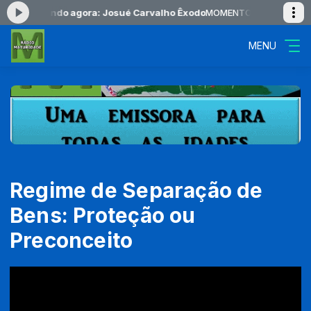
00 -
Tocando agora: Josué Carvalho Êxodo
MOMENTOS DE PAZ das 06:
MENU
Regime de Separação de
Bens: Proteção ou
Preconceito