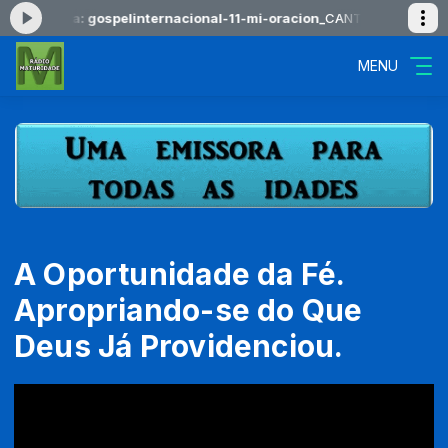
do agora: gospelinternacional-11-mi-oracion_
CANTOS DOS POVOS da
MENU
A Oportunidade da Fé.
Apropriando-se do Que
Deus Já Providenciou.