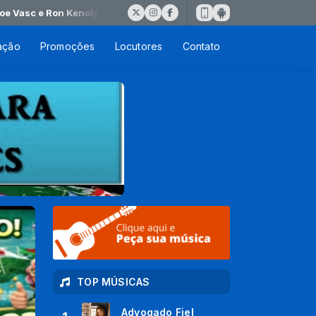
Ron Kenoly. Amor e paz
ação
Promoções
Locutores
Contato
TOP MÚSICAS
Advogado Fiel