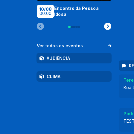
Encontro da Pessoa
S
10/08
13/08
00:00
09:00
Idosa
Ver todos os eventos
AUDIÊNCIA
R
CLIMA
Tere
Boa t
Pinh
TES