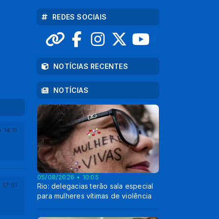
I Encontro da Pessoa
29/08
26/07
REDES SOCIAIS
Supremo Concíli
00:00
00:00
Idosa
NOTÍCIAS RECENTES
NOTÍCIAS
 14:11
05/08/2026 • 10:05
 17:51
Rio: delegacias terão sala especial
para mulheres vítimas de violência