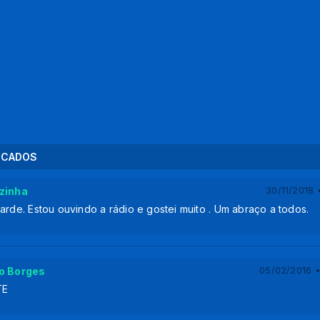
AF ora Online na
22/08
Intercâmbio de Repapis
14:00
Madrugada
ECADOS
zinha
30/11/2018 •
arde. Estou ouvindo a rádio e gostei muito . Um abraço a todos.
o Borges
05/02/2016 •
TE