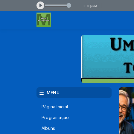
ora: Joe Vasc e Ron Kenoly. Amor e paz
MENU
Página Inicial
Programação
Álbuns