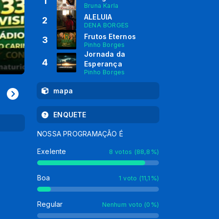
1
Bruna Karla
ALELUIA
2
DENA BORGES
Frutos Eternos
3
Pinho Borges
Jornada da
Instantes com Deus
4
Esperança
Pinho Borges
mapa
ENQUETE
NOSSA PROGRAMAÇÃO É
Exelente
8 votos (88,8%)
Boa
1 voto (11,1%)
Regular
Nenhum voto (0%)