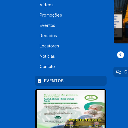
Vídeos
Promoções
Eventos
s
RE
Recados
Locutores
Notícias
Contato
C
EVENTOS