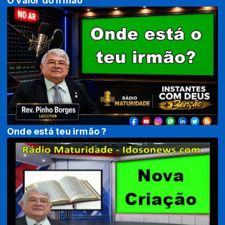
O valor do irmão
Onde está teu irmão ?