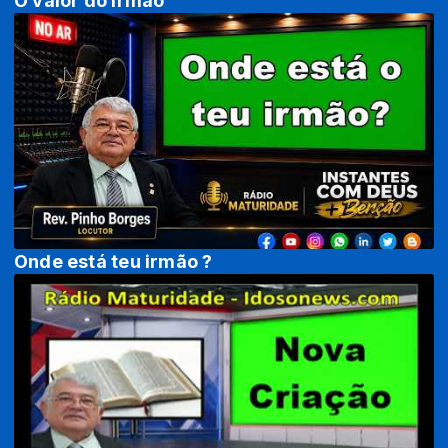
O valor do irmão
Onde está teu irmão ?