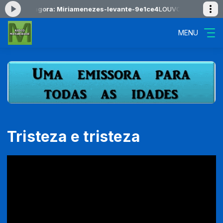
ocando agora: Miriamenezes-levante-9e1ce4
LOUVOR NORDESTINO da
MENU
Tristeza e tristeza