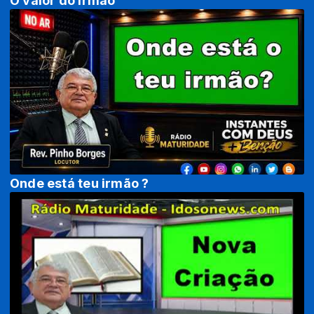
O valor do irmão
Onde está teu irmão ?