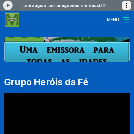
:00 -
Tocando agora: adrianoguedes-ele-deus
LOUVORES DO AMANHE
MENU
Grupo Heróis da Fé