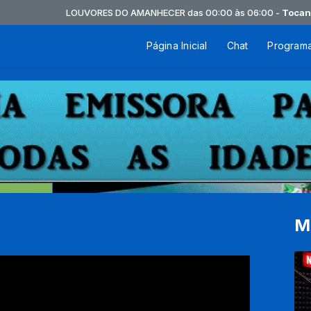
LOUVORES DO AMANHECER das 00:00 às 06:00 -
Tocando ag
Página Inicial
Chat
Program
M