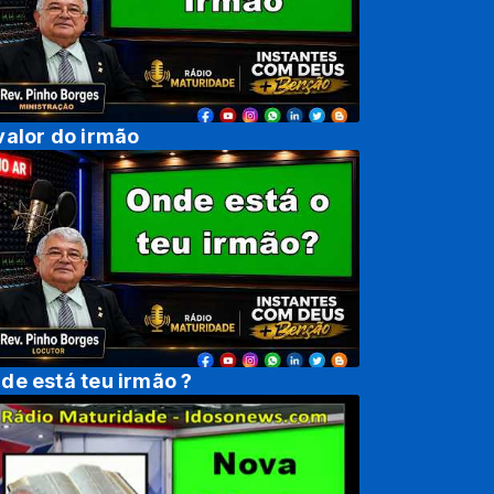
valor do irmão
de está teu irmão ?