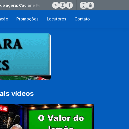
ora: Caciane Festa da Igreja
ação
Promoções
Locutores
Contato
ais vídeos