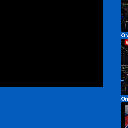
O 
On