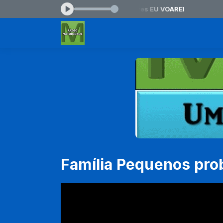
10:00 -
Tocando agora: Darcy Gonçalves EU VOAREI
Família Pequenos pr