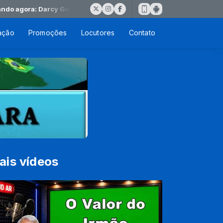
agora: Darcy Gonçalves EU VOAREI
ação
Promoções
Locutores
Contato
ais vídeos