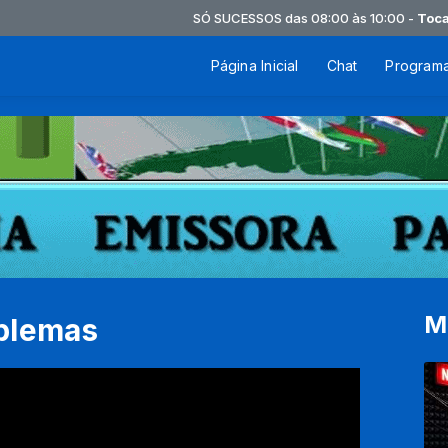
SÓ SUCESSOS das 08:00 às 10:00 -
Tocando 
Página Inicial
Chat
Program
M
oblemas