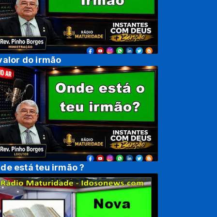
valor do irmão
de está teu irmão ?