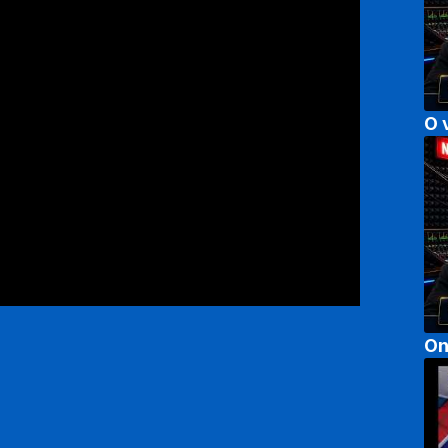
O 
On