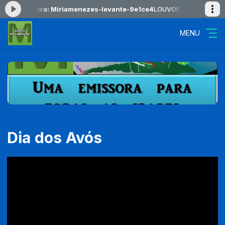
cando agora: Miriamenezes-levante-9e1ce4
LOUVOR NORDESTINO das
MENU
Dia dos Avós