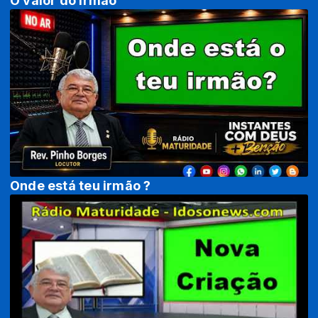
O valor do irmão
Onde está teu irmão ?