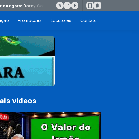
agora: Darcy Gonçalves EU VOAREI
ação
Promoções
Locutores
Contato
ais vídeos