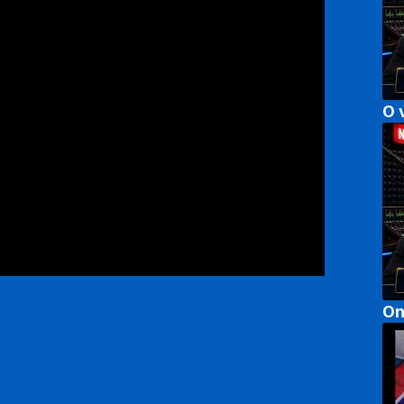
O 
On