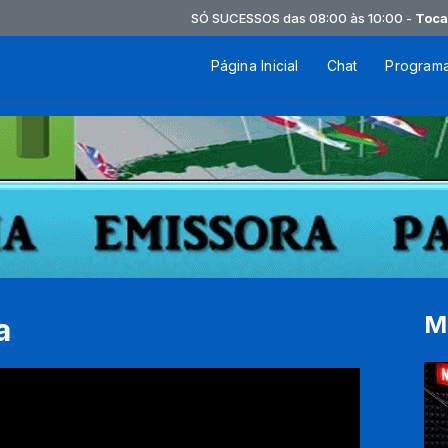
SÓ SUCESSOS das 08:00 às 10:00 -
Tocando 
Página Inicial
Chat
Program
M
a