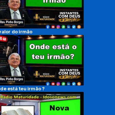
valor do irmão
de está teu irmão ?