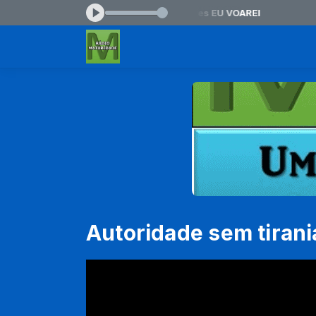
10:00 -
Tocando agora: Darcy Gonçalves EU VOAREI
Autoridade sem tirani