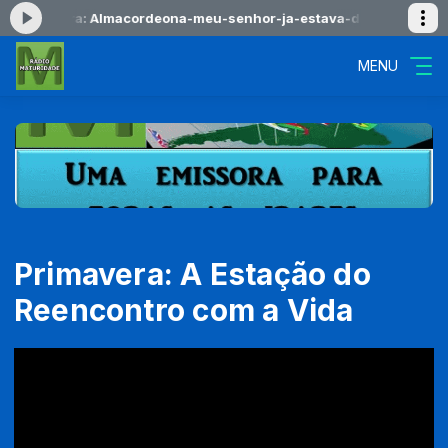
do agora: Almacordeona-meu-senhor-ja-estava-ded429
LOUVORES
MENU
Primavera: A Estação do
Reencontro com a Vida