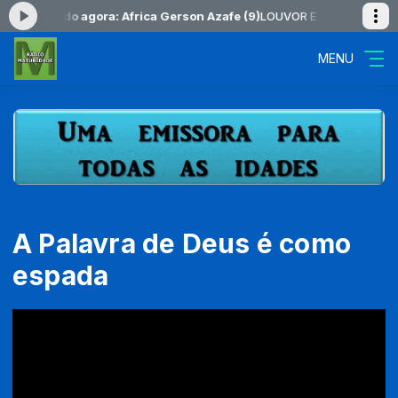
 -
Tocando agora: Africa Gerson Azafe (9)
LOUVOR E ADORAÇÃO das 16
MENU
A Palavra de Deus é como
espada