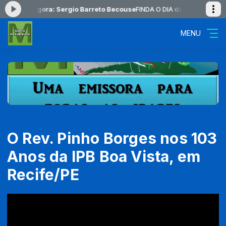
ocando agora: Sergio Barreto Becouse
FINDA O DIA das 22:00 às 23:5
MENU
O Rev. Pinho Borges nos 103
Anos da IPB Boa Vista, em
Recife/PE