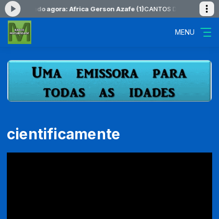
0 -
Tocando agora: Africa Gerson Azafe (1)
CANTOS DOS POVOS das 10
MENU
cientificamente