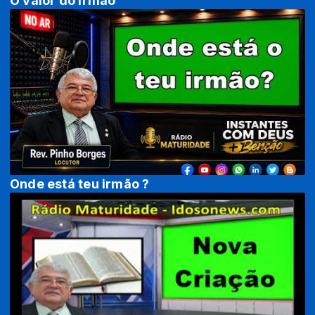
O valor do irmão
Onde está teu irmão ?