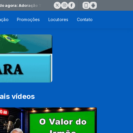
ora: Adoração Tú és Fiel
ação
Promoções
Locutores
Contato
ais vídeos