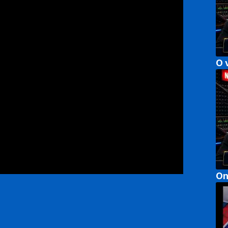
O 
On