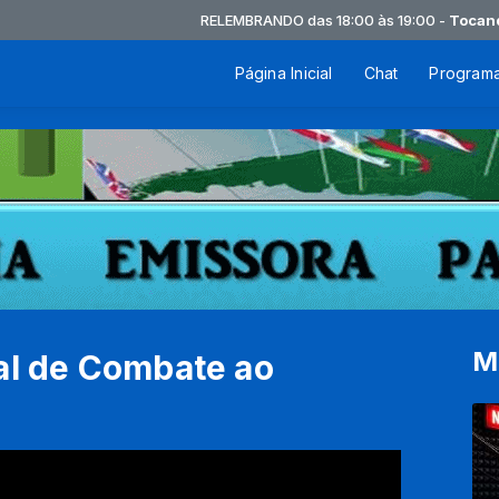
RELEMBRANDO das 18:00 às 19:00 -
Tocando ag
Página Inicial
Chat
Program
M
al de Combate ao