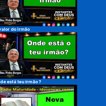
valor do irmão
de está teu irmão ?