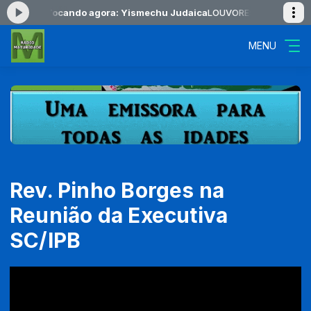
06:00 -
Tocando agora: Yismechu Judaica
LOUVORES DO AMANHECER 
MENU
Rev. Pinho Borges na
Reunião da Executiva
SC/IPB