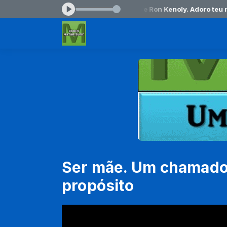
0 às 08:00 -
Tocando agora: Joe Vasc e Ron Kenoly. Adoro teu nom
Ser mãe. Um chamado 
propósito