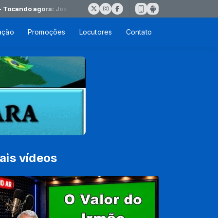
ando agora: Joe Vasc e Ron Kenoly. Adoro teu nome
ação
Promoções
Locutores
Contato
ais vídeos