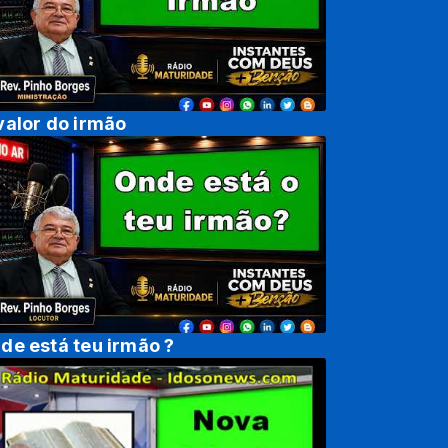
valor do irmão
de está teu irmão ?