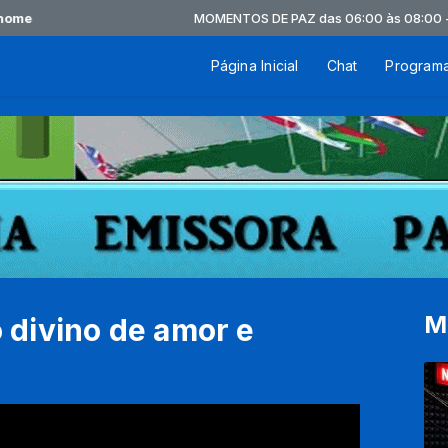
e
MOMENTOS DE PAZ das 06:00 às 08:00 -
Toc
Página Inicial
Chat
Program
M
divino de amor e