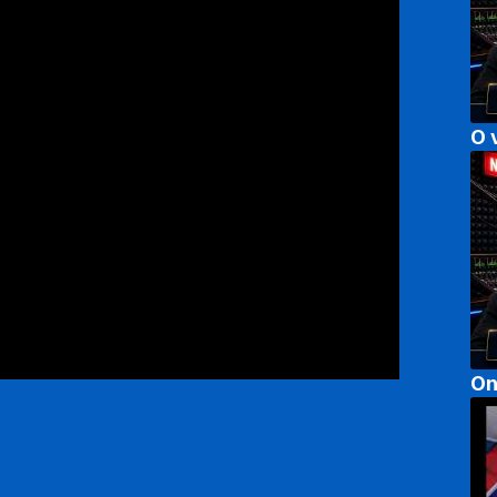
O 
On