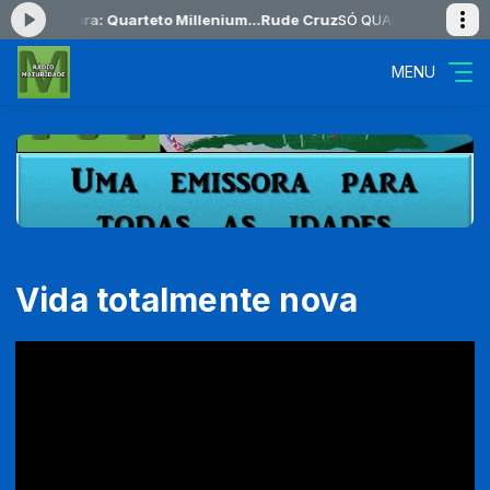
ando agora: Quarteto Millenium...Rude Cruz
SÓ QUARTETOS das 12:00
MENU
Vida totalmente nova