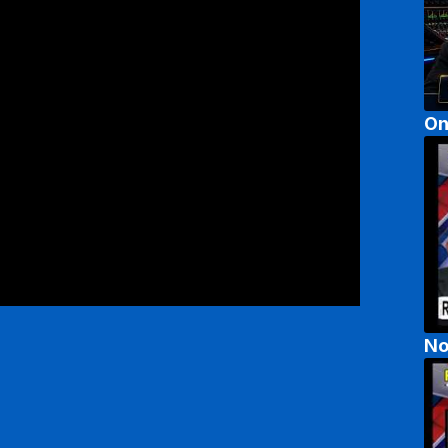
On
No