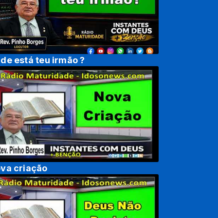
de está teu irmão ?
va criação