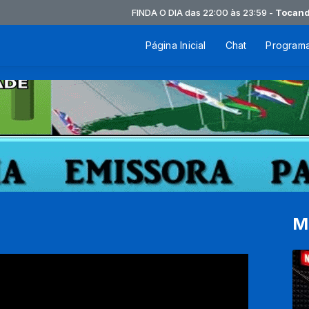
FINDA O DIA das 22:00 às 23:59 -
Tocando ago
Página Inicial
Chat
Program
M