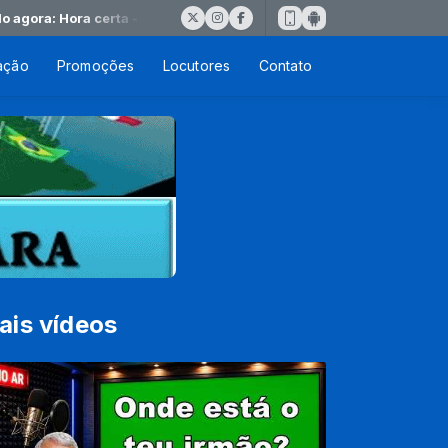
ra: Hora certa - Masculino 1
ação
Promoções
Locutores
Contato
ais vídeos