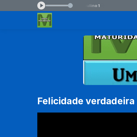
:59 -
Tocando agora: Hora certa - Masculino 1
Felicidade verdadeira