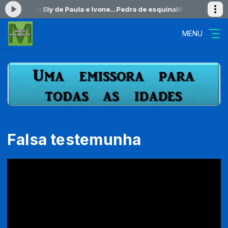
o agora: Ely de Paula e Ivone...Pedra de esquina
MOMENTOS DE PAZ 
MENU
Falsa testemunha