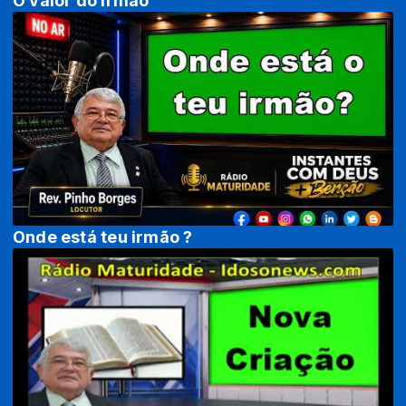
O valor do irmão
Onde está teu irmão ?