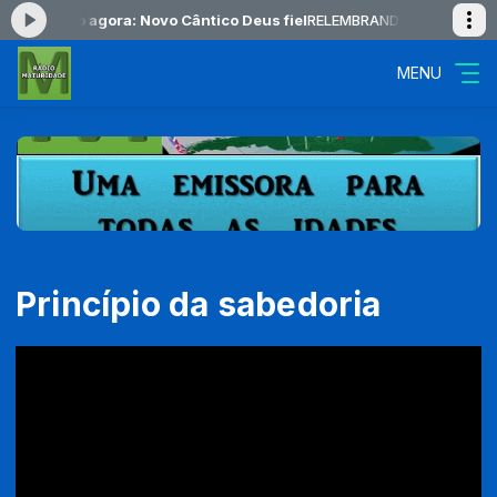
-
Tocando agora: Novo Cântico Deus fiel
RELEMBRANDO das 18:00 às 1
MENU
Princípio da sabedoria