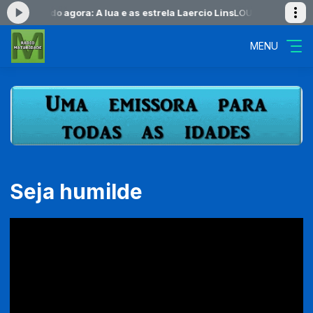
0 -
Tocando agora: A lua e as estrela Laercio Lins
LOUVORES DO AMANH
MENU
Seja humilde