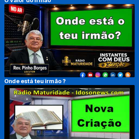
O valor do irmão
Onde está teu irmão ?