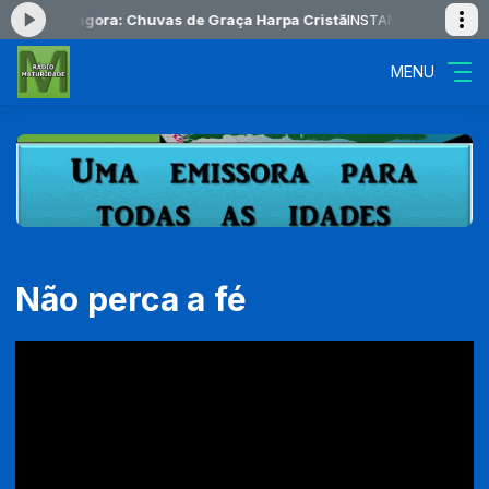
ocando agora: Chuvas de Graça Harpa Cristã
INSTANTES COM DEUS da
MENU
Não perca a fé