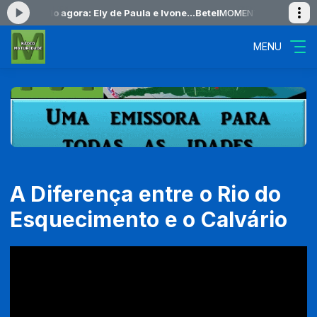
-
Tocando agora: Ely de Paula e Ivone...Betel
MOMENTOS DE PAZ das 0
MENU
A Diferença entre o Rio do
Esquecimento e o Calvário