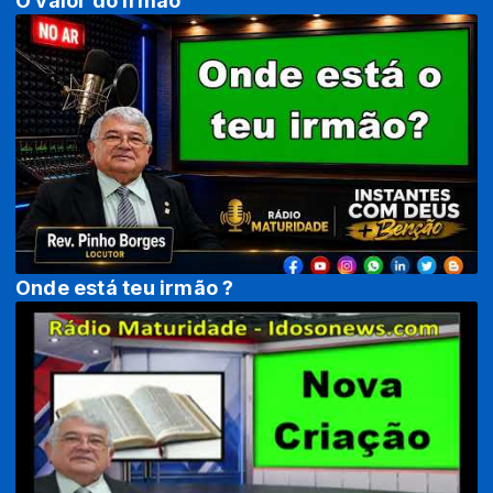
O valor do irmão
Onde está teu irmão ?