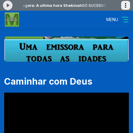
Tocando agora: A ultima hora Shekinah
SÓ SUCESSOS das 08:00 às 1
MENU
Caminhar com Deus